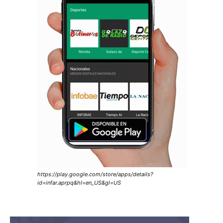
https://play.google.com/store/apps/details?
id=infar.aprpq&hl=en_US&gl=US