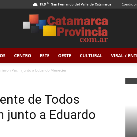
C
19.9
Condicion
San Fernando del Valle de Catamarca
OS
CENTRO
ESTE
OESTE
CULTURAL
VIRAL / EN
Catamarca
rieron Paclin junto a Eduardo Menecier
rente de Todos
Provincia
in junto a Eduardo