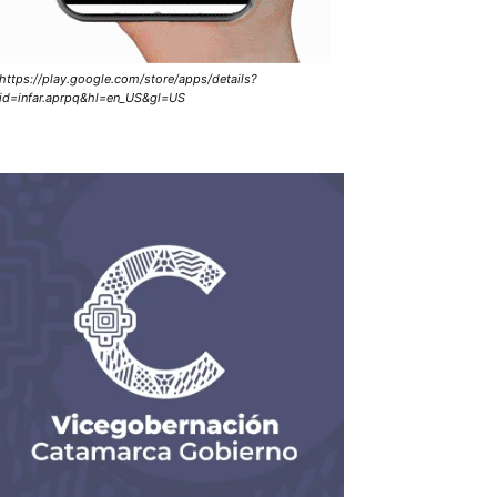
https://play.google.com/store/apps/details?
id=infar.aprpq&hl=en_US&gl=US