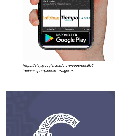
https://play.google.com/store/apps/details?
id=infar.aprpq&hl=en_US&gl=US