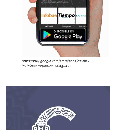
https://play.google.com/store/apps/details?
id=infar.aprpq&hl=en_US&gl=US