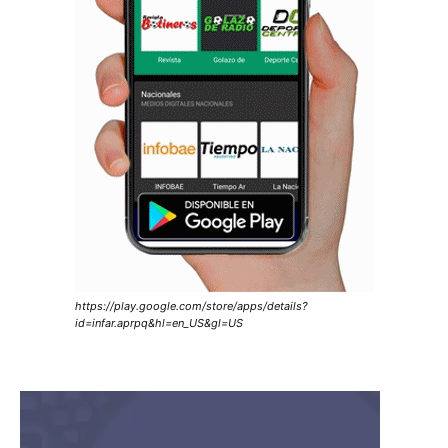
https://play.google.com/store/apps/details?
id=infar.aprpq&hl=en_US&gl=US