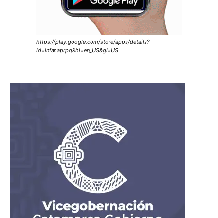
https://play.google.com/store/apps/details?
id=infar.aprpq&hl=en_US&gl=US