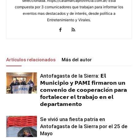
seleccionada. https://catamarcaprovincia.com.ar/ Esta
compuesta por 3 comunicadores que trabajan para informar los
eventos mas destacados y de interés, desde política a
Entretenimiento y Virales.
Artículos relacionados
Más del autor
Antofagasta de la Sierra: 𝗘𝗹
𝗠𝘂𝗻𝗶𝗰𝗶𝗽𝗶𝗼 𝘆 𝗣𝗔𝗠𝗜 𝗳𝗶𝗿𝗺𝗮𝗿𝗼𝗻 𝘂𝗻
𝗰𝗼𝗻𝘃𝗲𝗻𝗶𝗼 𝗱𝗲 𝗰𝗼𝗼𝗽𝗲𝗿𝗮𝗰𝗶𝗼́𝗻 𝗽𝗮𝗿𝗮
𝗳𝗼𝗿𝘁𝗮𝗹𝗲𝗰𝗲𝗿 𝗲𝗹 𝘁𝗿𝗮𝗯𝗮𝗷𝗼 𝗲𝗻 𝗲𝗹
𝗱𝗲𝗽𝗮𝗿𝘁𝗮𝗺𝗲𝗻𝘁𝗼
Se vivió una fiesta patria en
Antofagasta de la Sierra por el 25 de
Mayo