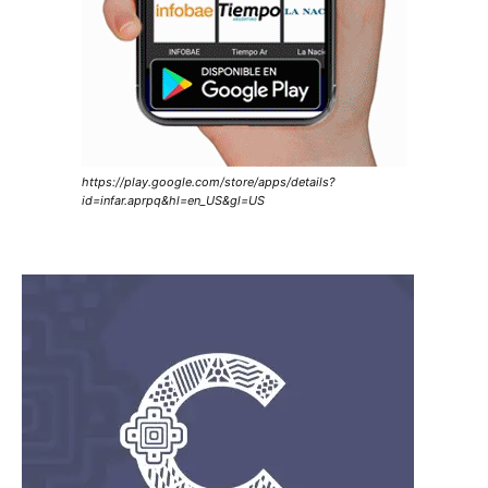
https://play.google.com/store/apps/details?
id=infar.aprpq&hl=en_US&gl=US