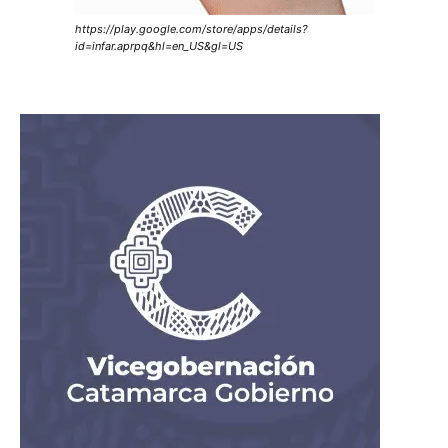
https://play.google.com/store/apps/details?
id=infar.aprpq&hl=en_US&gl=US