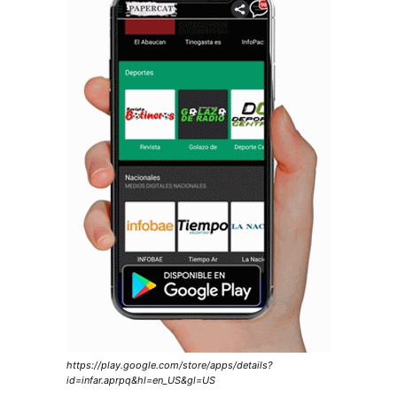
https://play.google.com/store/apps/details?
id=infar.aprpq&hl=en_US&gl=US