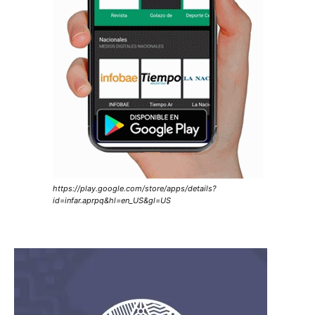
https://play.google.com/store/apps/details?
id=infar.aprpq&hl=en_US&gl=US